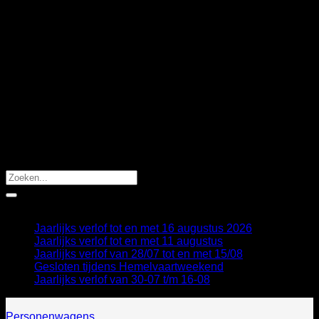
spullen
Sluit de vensters
Start de motor
Airco OFF – Maximum koeling – Recycling AAN –
Open verluchtingsroosters
Schud krachtig en verwijder de dop
Deur chauffeur op een kier houden en arm
binnensteken
Product leegspuiten in passagiersruimte / niet op LCD-
display richten
Deur sluiten en laat het 15 minuten inwerken.
Verlucht je wagen.
Recente berichten
Jaarlijks verlof tot en met 16 augustus 2026
Jaarlijks verlof tot en met 11 augustus
Jaarlijks verlof van 28/07 tot en met 15/08
Gesloten tijdens Hemelvaartweekend
Jaarlijks verlof van 30-07 t/m 16-08
Personenwagens