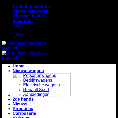
Skip
Proefrit reserveren
to
Offerte aanvragen
content
Afspraak maken
Vacatures
Dacia
Dacia
Home
Nieuwe wagens
Personenwagens
Bedrijfswagens
Electrische wagens
Renault Sport
Aanbiedingen
2de hands
Nieuws
Promoties
Carrosserie