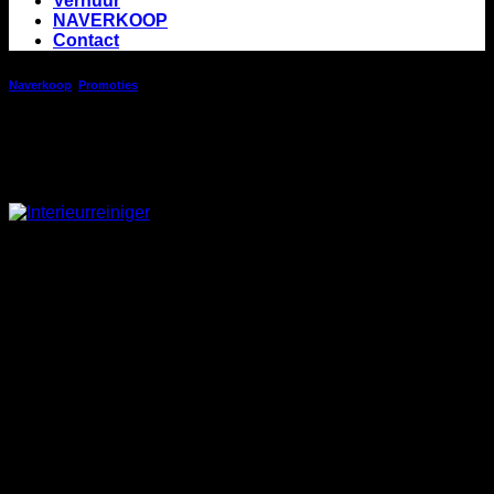
Verhuur
NAVERKOOP
Contact
Naverkoop
,
Promoties
Product van het moment: Bardahl
interieurreiniger
Reinig en ontsmet het interieur van je
wagen
Vernietigt bacterieën en schimmels .
Verwijdert geuren ( benzine, tabak , dieren , …)
Gezuiverde lucht in slechts 15 minuten
Eenvoudig in gebruik
Gebruiksaanwijzing
Maak het voertuig schoon, verwijder overbodige