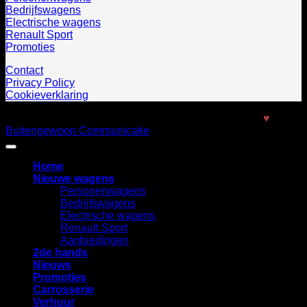
Bedrijfswagens
Electrische wagens
Renault Sport
Promoties
Contact
Privacy Policy
Cookieverklaring
Copyright 2026 ©
Kelgtermans
. Website mixed with
♥
by
Buitengewoon Communicatie
Home
Nieuwe wagens
Personenwagens
Bedrijfswagens
Electrische wagens
Renault Sport
Aanbiedingen
2de hands
Nieuws
Promoties
Carrosserie
Verhuur